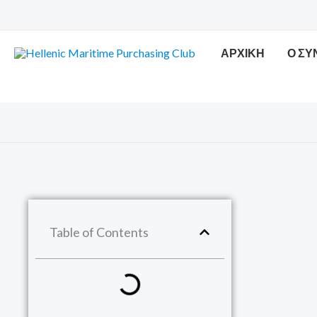
Μετάβαση
στο
περιεχόμενο
ΑΡΧΙΚΗ
Ο Σ
Table of Contents