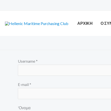
Μετάβαση
στο
περιεχόμενο
ΑΡΧΙΚΗ
Ο Σ
Username *
E-mail *
'Ονομα